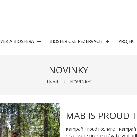
VEK A BIOSFÉRA
BIOSFÉRICKÉ REZERVÁCIE
PROJEKT
NOVINKY
Úvod
NOVINKY
MAB IS PROUD 
Kampaň ProudToShare Kampaň UN
rezervácie prerozprávajú svoj príb