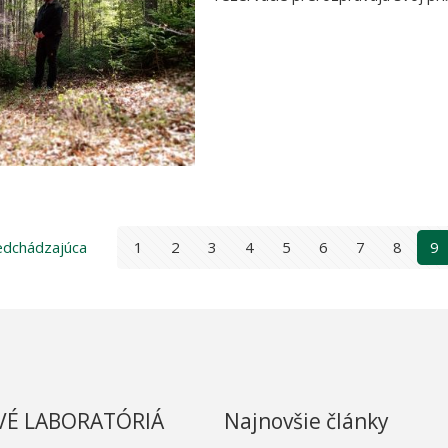
edchádzajúca
1
2
3
4
5
6
7
8
9
IVÉ LABORATÓRIÁ
Najnovšie články