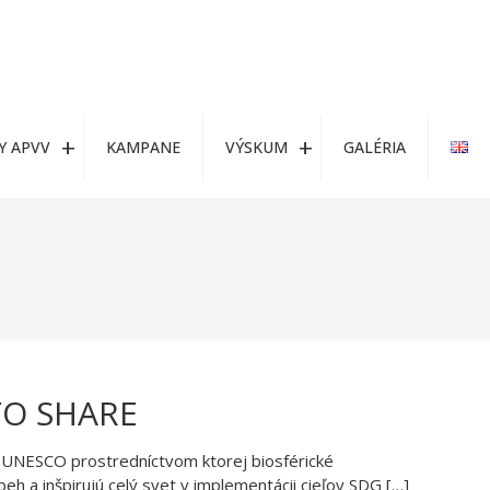
Y APVV
KAMPANE
VÝSKUM
GALÉRIA
TO SHARE
ESCO prostredníctvom ktorej biosférické
eh a inšpirujú celý svet v implementácii cieľov SDG
[…]