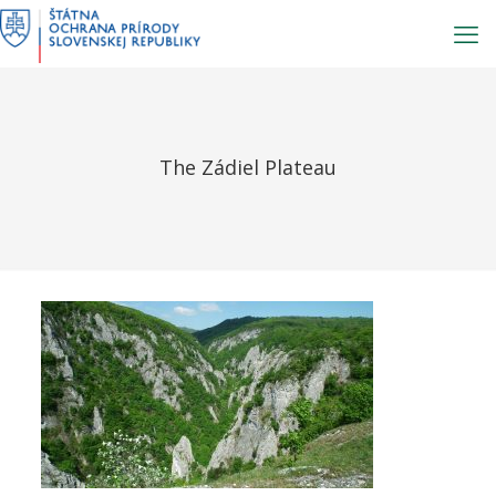
Prejsť
na
obsah
The Zádiel Plateau