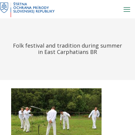
Prejsť
na
obsah
Folk festival and tradition during summer
in East Carphatians BR