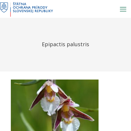
Prejsť
na
obsah
Epipactis palustris